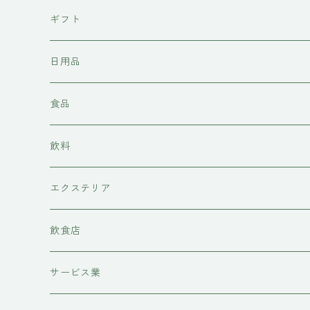
東京石材
ギフト
岩上商店
日用品
稲見商店
洗剤
食品
momo farm
雑貨
味噌
飲料
コースター
前田牧場
ヘアケア
カレー
日本酒
エクステリア
シャンプー
吉岡食品工業
水槽底床
牛肉
ワイン
物置
飲食店
コンディショナー
ハニーラルヴァ
コースター
糀
甘酒
レストラン
サービス業
トリートメント