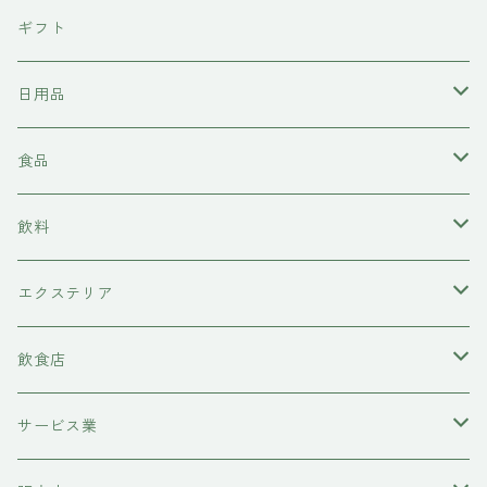
東京石材
ギフト
岩上商店
日用品
稲見商店
洗剤
食品
momo farm
雑貨
味噌
飲料
コースター
前田牧場
ヘアケア
カレー
日本酒
エクステリア
シャンプー
吉岡食品工業
水槽底床
牛肉
ワイン
物置
飲食店
コンディショナー
ハニーラルヴァ
コースター
糀
甘酒
レストラン
サービス業
トリートメント