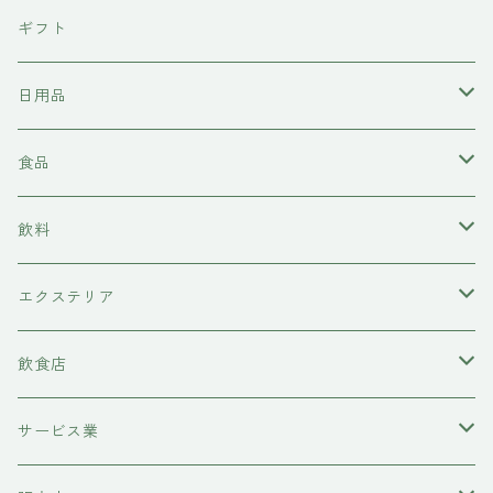
東京石材
ギフト
岩上商店
日用品
稲見商店
洗剤
食品
momo farm
雑貨
味噌
飲料
コースター
前田牧場
ヘアケア
カレー
日本酒
エクステリア
シャンプー
吉岡食品工業
水槽底床
牛肉
ワイン
物置
飲食店
コンディショナー
ハニーラルヴァ
コースター
糀
甘酒
レストラン
サービス業
トリートメント