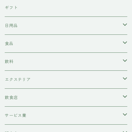
東京石材
ギフト
岩上商店
日用品
稲見商店
洗剤
食品
momo farm
雑貨
味噌
飲料
コースター
前田牧場
ヘアケア
カレー
日本酒
エクステリア
シャンプー
吉岡食品工業
水槽底床
牛肉
ワイン
物置
飲食店
コンディショナー
ハニーラルヴァ
コースター
糀
甘酒
レストラン
サービス業
トリートメント