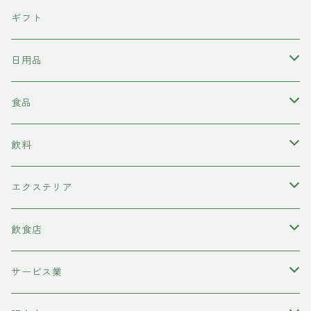
東京石材
ギフト
岩上商店
日用品
稲見商店
洗剤
食品
momo farm
雑貨
味噌
飲料
コースター
前田牧場
ヘアケア
カレー
日本酒
エクステリア
シャンプー
吉岡食品工業
水槽底床
牛肉
ワイン
物置
飲食店
コンディショナー
ハニーラルヴァ
コースター
糀
甘酒
レストラン
サービス業
トリートメント