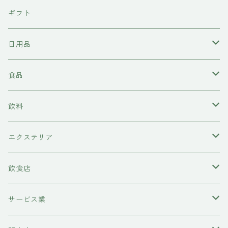
東京石材
ギフト
岩上商店
日用品
稲見商店
洗剤
食品
momo farm
雑貨
味噌
飲料
コースター
前田牧場
ヘアケア
カレー
日本酒
エクステリア
シャンプー
吉岡食品工業
水槽底床
牛肉
ワイン
物置
飲食店
コンディショナー
ハニーラルヴァ
コースター
糀
甘酒
レストラン
サービス業
トリートメント