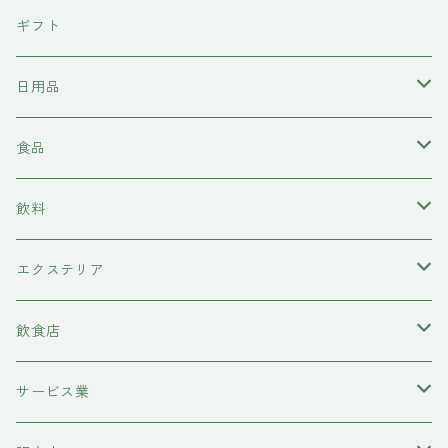
東京石材
ギフト
岩上商店
日用品
稲見商店
洗剤
食品
momo farm
雑貨
味噌
飲料
コースター
前田牧場
ヘアケア
カレー
日本酒
エクステリア
シャンプー
吉岡食品工業
水槽底床
牛肉
ワイン
物置
飲食店
コンディショナー
ハニーラルヴァ
コースター
糀
甘酒
レストラン
サービス業
トリートメント