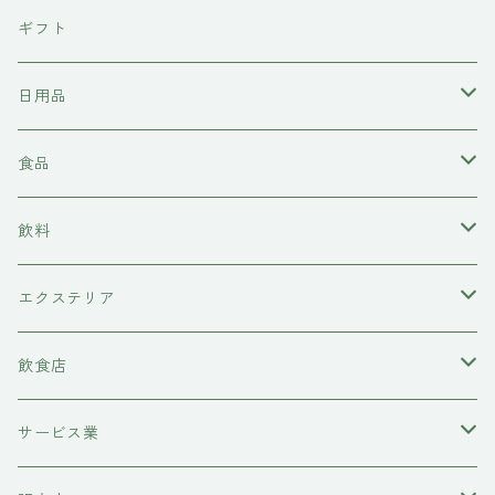
東京石材
ギフト
岩上商店
日用品
稲見商店
洗剤
食品
momo farm
雑貨
味噌
飲料
コースター
前田牧場
ヘアケア
カレー
日本酒
エクステリア
シャンプー
吉岡食品工業
水槽底床
牛肉
ワイン
物置
飲食店
コンディショナー
ハニーラルヴァ
コースター
糀
甘酒
レストラン
サービス業
トリートメント