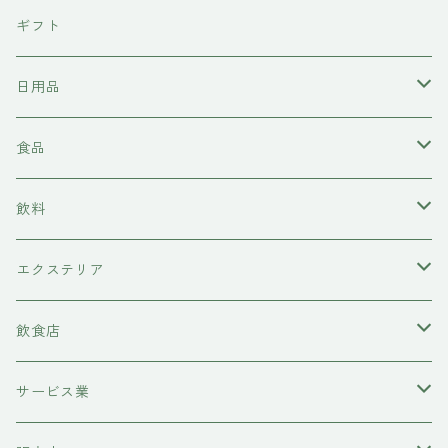
東京石材
ギフト
岩上商店
日用品
稲見商店
洗剤
食品
momo farm
雑貨
味噌
飲料
コースター
前田牧場
ヘアケア
カレー
日本酒
エクステリア
シャンプー
吉岡食品工業
水槽底床
牛肉
ワイン
物置
飲食店
コンディショナー
ハニーラルヴァ
コースター
糀
甘酒
レストラン
サービス業
トリートメント