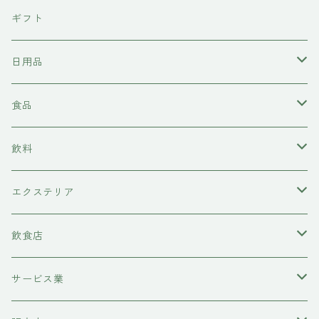
東京石材
ギフト
岩上商店
日用品
稲見商店
洗剤
食品
momo farm
雑貨
味噌
飲料
コースター
前田牧場
ヘアケア
カレー
日本酒
エクステリア
シャンプー
吉岡食品工業
水槽底床
牛肉
ワイン
物置
飲食店
コンディショナー
ハニーラルヴァ
コースター
糀
甘酒
レストラン
サービス業
トリートメント