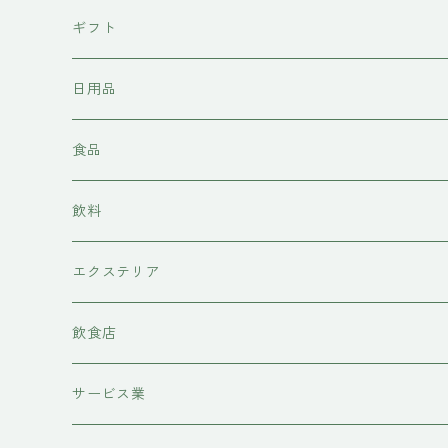
東京石材
ギフト
岩上商店
日用品
稲見商店
洗剤
食品
momo farm
雑貨
味噌
飲料
コースター
前田牧場
ヘアケア
カレー
日本酒
エクステリア
シャンプー
吉岡食品工業
水槽底床
牛肉
ワイン
物置
飲食店
コンディショナー
ハニーラルヴァ
コースター
糀
甘酒
レストラン
サービス業
トリートメント