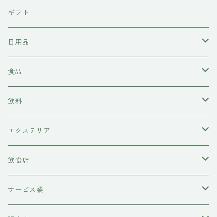
東京石材
ギフト
岩上商店
日用品
稲見商店
洗剤
食品
momo farm
雑貨
味噌
飲料
コースター
前田牧場
ヘアケア
カレー
日本酒
エクステリア
シャンプー
吉岡食品工業
水槽底床
牛肉
ワイン
物置
飲食店
コンディショナー
ハニーラルヴァ
コースター
糀
甘酒
レストラン
サービス業
トリートメント