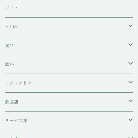
東京石材
ギフト
岩上商店
日用品
稲見商店
洗剤
食品
momo farm
雑貨
味噌
飲料
コースター
前田牧場
ヘアケア
カレー
日本酒
エクステリア
シャンプー
吉岡食品工業
水槽底床
牛肉
ワイン
物置
飲食店
コンディショナー
ハニーラルヴァ
コースター
糀
甘酒
レストラン
サービス業
トリートメント