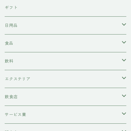
東京石材
ギフト
岩上商店
日用品
稲見商店
洗剤
食品
momo farm
雑貨
味噌
飲料
コースター
前田牧場
ヘアケア
カレー
日本酒
エクステリア
シャンプー
吉岡食品工業
水槽底床
牛肉
ワイン
物置
飲食店
コンディショナー
ハニーラルヴァ
コースター
糀
甘酒
レストラン
サービス業
トリートメント